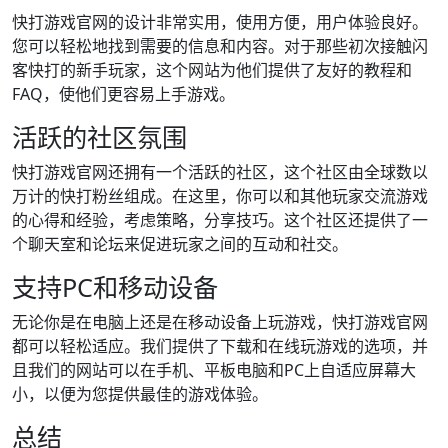
快打游戏官网的设计非常实用，使用方便，用户体验良好。
您可以轻松地找到需要的信息和内容。对于那些初次接触闪
客快打的新手玩家，这个网站为他们提供了友好的教程和
FAQ，使他们更容易上手游戏。
活跃的社区氛围
快打游戏官网还拥有一个活跃的社区，这个社区由全球数以
万计的快打粉丝组成。在这里，你可以和其他玩家交流游戏
的心得和经验，考虑策略，分享技巧。这个社区还提供了一
个聊天室和论坛来促进玩家之间的互动和社交。
支持PC和移动设备
无论你是在电脑上还是在移动设备上玩游戏，快打游戏官网
都可以轻松适应。我们提供了下载和在线玩游戏的选项，并
且我们的网站可以在手机、平板电脑和PC上自适应屏幕大
小，以便为您提供最佳的游戏体验。
总结