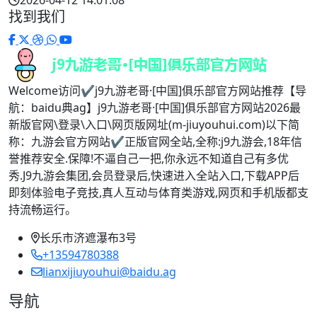
2026-04-12 14:01:08
找到我们
Welcome访问✔j9九游老哥·[中国]俱乐部官方网站推荐【导
航：baidu典ag】j9九游老哥·[中国]俱乐部官方网站2026最
新版官网\登录\入口\网页版网址(m-jiuyouhui.com)以下简
称：九游会官方网站✔正版官网全站,全称:j9九游会,18年信
誉推荐安全.保障!不逼自己一把,你永远不知道自己有多优
秀.J9九游会集团,会员登录后,快速进入全站入口,下载APP后
即刻体验电子竞技,真人互动与体育类游戏,网页和手机版都支
持流畅运行。
长乐市济遮瀑布3号
+13594780388
lianxijiuyouhui@baidu.ag
导航