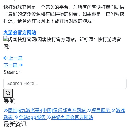
快打游戏官网是一个完美的平台，为所有闪客快打迷们提供
了最好的游戏资源和在线拼搏的机会。如果你是一位闪客快
打迷，请务必在官网上下载并玩对应的游戏！
九游会官方网站
上一篇
下一篇
Search
导航
网址j9九游老哥·[中国]俱乐部官方网站
项目展示
游戏
动态
全站app服务
联络九游会官方网站
最新资讯