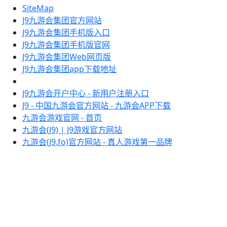
SiteMap
J9九游会集团官方网站
J9九游会集团手机版入口
J9九游会集团手机版官网
J9九游会集团Web网页版
J9九游会集团app下载地址
J9九游会开户中心 - 新用户注册入口
J9 - 中国九游会官方网站 - 九游会APP下载
九游会游戏官网 - 首页
九游会(J9) | J9游戏官方网站
九游会(J9.fo)官方网站 - 真人游戏第一品牌